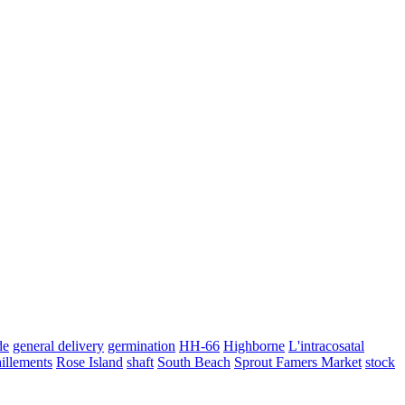
de
general delivery
germination
HH-66
Highborne
L'intracosatal
aillements
Rose Island
shaft
South Beach
Sprout Famers Market
stock