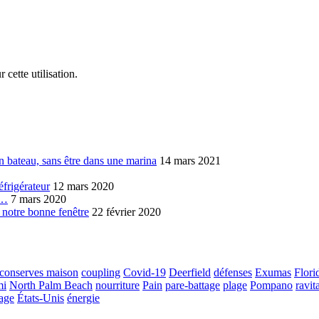
 cette utilisation.
n bateau, sans être dans une marina
14 mars 2021
éfrigérateur
12 mars 2020
s…
7 mars 2020
 notre bonne fenêtre
22 février 2020
conserves maison
coupling
Covid-19
Deerfield
défenses
Exumas
Flori
mi
North Palm Beach
nourriture
Pain
pare-battage
plage
Pompano
ravit
tage
États-Unis
énergie