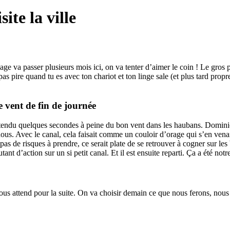
ite la ville
ge va passer plusieurs mois ici, on va tenter d’aimer le coin ! Le gros p
s pire quand tu es avec ton chariot et ton linge sale (et plus tard propr
 vent de fin de journée
tendu quelques secondes à peine du bon vent dans les haubans. Dominic est
 nous. Avec le canal, cela faisait comme un couloir d’orage qui s’en ve
as de risques à prendre, ce serait plate de se retrouver à cogner sur les
tant d’action sur un si petit canal. Et il est ensuite reparti. Ça a été notr
i nous attend pour la suite. On va choisir demain ce que nous ferons, n