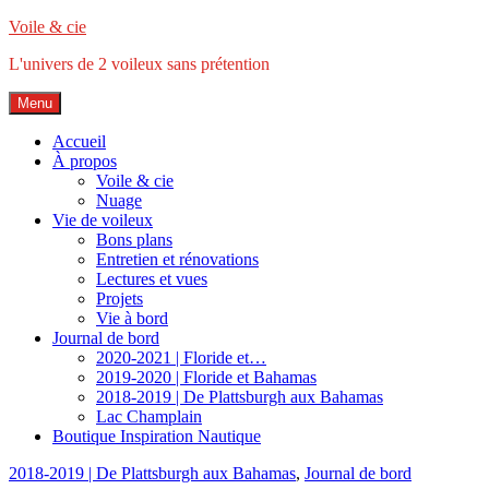
Accéder
Voile & cie
au
L'univers de 2 voileux sans prétention
contenu
principal
Menu
Accueil
À propos
Voile & cie
Nuage
Vie de voileux
Bons plans
Entretien et rénovations
Lectures et vues
Projets
Vie à bord
Journal de bord
2020-2021 | Floride et…
2019-2020 | Floride et Bahamas
2018-2019 | De Plattsburgh aux Bahamas
Lac Champlain
Boutique Inspiration Nautique
2018-2019 | De Plattsburgh aux Bahamas
,
Journal de bord