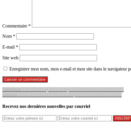
Commentaire
*
Nom
*
E-mail
*
Site web
Enregistrer mon nom, mon e-mail et mon site dans le navigateur
Navigation
Article
Précédent
Hobe Sound (Peck Lake) à Indiantown : dernier stretch
Article
précédent :
Suivant
Indiantown à Indiantown : Préparation au retrait du shaft
de
Suivant:
l’article
Recevez nos dernières nouvelles par courriel