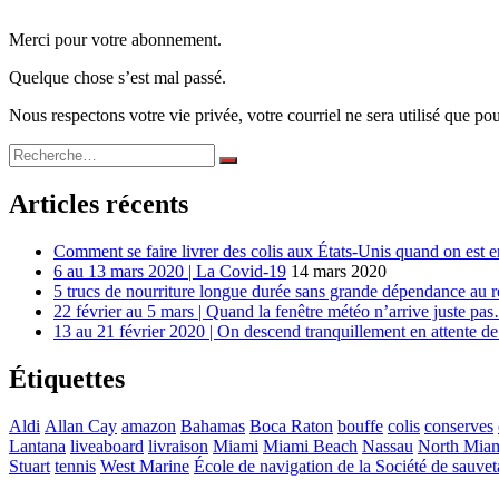
Merci pour votre abonnement.
Quelque chose s’est mal passé.
Nous respectons votre vie privée, votre courriel ne sera utilisé que pour
Recherche
Rechercher
pour :
Articles récents
Comment se faire livrer des colis aux États-Unis quand on est e
6 au 13 mars 2020 | La Covid-19
14 mars 2020
5 trucs de nourriture longue durée sans grande dépendance au r
22 février au 5 mars | Quand la fenêtre météo n’arrive juste pa
13 au 21 février 2020 | On descend tranquillement en attente de
Étiquettes
Aldi
Allan Cay
amazon
Bahamas
Boca Raton
bouffe
colis
conserves
Lantana
liveaboard
livraison
Miami
Miami Beach
Nassau
North Mia
Stuart
tennis
West Marine
École de navigation de la Société de sauve