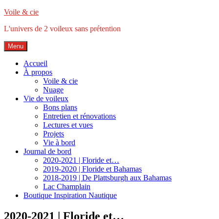
Accéder
Voile & cie
au
L'univers de 2 voileux sans prétention
contenu
principal
Menu
Accueil
À propos
Voile & cie
Nuage
Vie de voileux
Bons plans
Entretien et rénovations
Lectures et vues
Projets
Vie à bord
Journal de bord
2020-2021 | Floride et…
2019-2020 | Floride et Bahamas
2018-2019 | De Plattsburgh aux Bahamas
Lac Champlain
Boutique Inspiration Nautique
2020-2021 | Floride et…