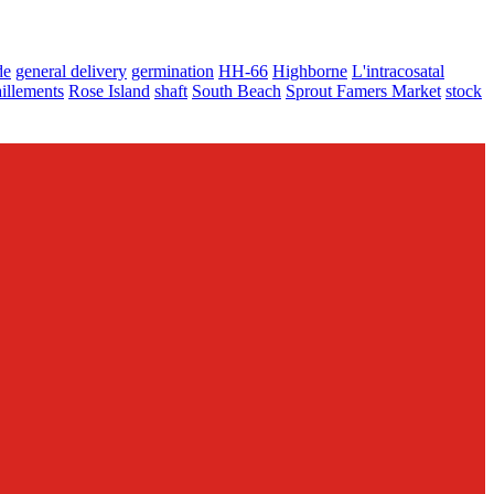
de
general delivery
germination
HH-66
Highborne
L'intracosatal
aillements
Rose Island
shaft
South Beach
Sprout Famers Market
stock