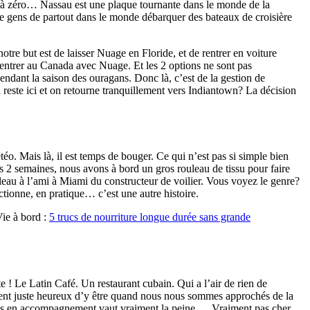
rs à zéro… Nassau est une plaque tournante dans le monde de la
s de gens de partout dans le monde débarquer des bateaux de croisière
re but est de laisser Nuage en Floride, et de rentrer en voiture
rentrer au Canada avec Nuage. Et les 2 options ne sont pas
endant la saison des ouragans. Donc là, c’est de la gestion de
reste ici et on retourne tranquillement vers Indiantown? La décision
téo. Mais là, il est temps de bouger. Ce qui n’est pas si simple bien
is 2 semaines, nous avons à bord un gros rouleau de tissu pour faire
leau à l’ami à Miami du constructeur de voilier. Vous voyez le genre?
ctionne, en pratique… c’est une autre histoire.
Vie à bord :
5 trucs de nourriture longue durée sans grande
 ! Le Latin Café. Un restaurant cubain. Qui a l’air de rien de
laient juste heureux d’y être quand nous nous sommes approchés de la
antains en accompagnement vaut vraiment la peine… Vraiment pas cher,