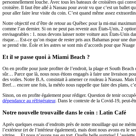
personnellement louche. Avec tous les bateaux de croisières qui conv
croisière. Il faut être allé à Nassau pour avoir vu que c’est un ballet
pour aller faire leur visite du coin. C’est quand même assez extraordi
Notre objectif est d’être de retour au Québec pour la mi-mai maximum. 
comme l’an dernier. Si on ne peut pas revenir aux États-Unis, 2 optio
envisageables : 1. nous devons laisser notre voiture aux États-Unis da
risque… Est-ce qu’on risque de rester pris aux Bahamas pour une durée
se prend vite. Éole et les astres se sont mis d’accords pour que Nuage
Et il se passe quoi à Miami Beach ?
On en profite pour juste profiter de l’endroit, la plage et South Beach 
sûr… Parce que là, nous nous étions engagés à faire une livraison pour
des voiles. Notre B.A. consistait à amener ce rouleau à Nassau. Mais 
Bref… encore une fois, la météo nous rappelle que faire des plans, c’e
Sinon, on en profite également pour rédiger. Question de tenir occupé
dépendance au réfrigérateur
. Dans le contexte de la Covid-19, peut-êt
Notre nouvelle trouvaille dans le coin : Latin Café
Après quelques essais d’endroits près de notre mouillage qui ne mérite
l’extérieur (et de l’intérieur également), mais dont nous avons eu le
vitrine… Et nous n’avons pas eu tort. Quelle belle surprise! L’assiet