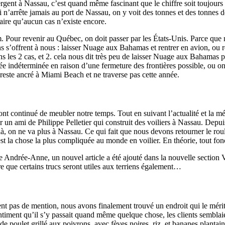
ergent à Nassau, c’est quand même fascinant que le chiffre soit toujou
 qui n’arrête jamais au port de Nassau, on y voit des tonnes et des tonne
naire qu’aucun cas n’existe encore.
Pour revenir au Québec, on doit passer par les États-Unis. Parce que not
ns s’offrent à nous : laisser Nuage aux Bahamas et rentrer en avion, ou 
ns les 2 cas, et 2. cela nous dit très peu de laisser Nuage aux Bahamas p
 indéterminée en raison d’une fermeture des frontières possible, ou on 
 reste ancré à Miami Beach et ne traverse pas cette année.
ont continué de meubler notre temps. Tout en suivant l’actualité et la mé
 un ami de Philippe Pelletier qui construit des voiliers à Nassau. Depu
là, on ne va plus à Nassau. Ce qui fait que nous devons retourner le rou
st la chose la plus compliquée au monde en voilier. En théorie, tout fon
e Andrée-Anne, un nouvel article a été ajouté dans la nouvelle section 
re que certains trucs seront utiles aux terriens également…
nt pas de mention, nous avons finalement trouvé un endroit qui le mérite
 sentiment qu’il s’y passait quand même quelque chose, les clients semb
te de poulet grillé aux poivrons, avec fèves noires, riz, et bananes pl