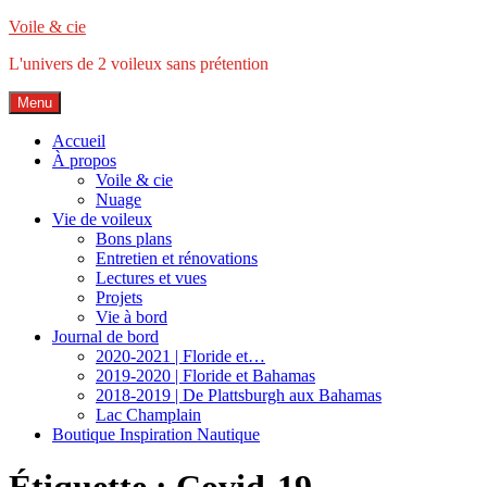
Accéder
Voile & cie
au
L'univers de 2 voileux sans prétention
contenu
principal
Menu
Accueil
À propos
Voile & cie
Nuage
Vie de voileux
Bons plans
Entretien et rénovations
Lectures et vues
Projets
Vie à bord
Journal de bord
2020-2021 | Floride et…
2019-2020 | Floride et Bahamas
2018-2019 | De Plattsburgh aux Bahamas
Lac Champlain
Boutique Inspiration Nautique