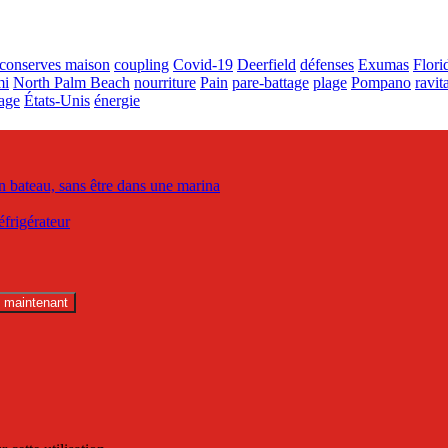
conserves maison
coupling
Covid-19
Deerfield
défenses
Exumas
Flori
mi
North Palm Beach
nourriture
Pain
pare-battage
plage
Pompano
ravit
tage
États-Unis
énergie
n bateau, sans être dans une marina
éfrigérateur