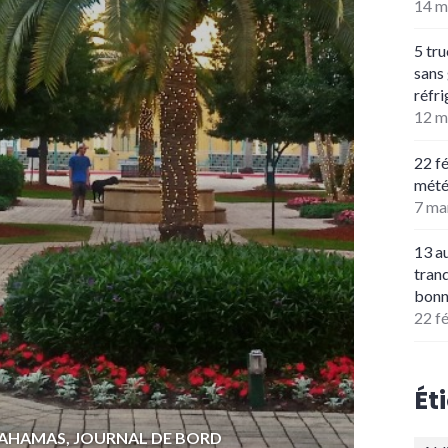
14 m
5 tru
sans
réfr
12 m
22 fé
mété
7 ma
13 a
tran
bonn
22 f
Ét
 BAHAMAS
,
JOURNAL DE BORD