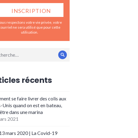
ous respectons votre vie privée, votre
courriel ne sera utilisé que pour cette
utilisation.
erche
Rechercher
:
ticles récents
nt se faire livrer des colis aux
s-Unis quand on est en bateau,
 être dans une marina
ars 2021
 13 mars 2020 | La Covid-19