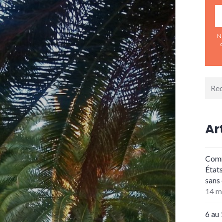
N
Rech
pour 
Ar
Comme
État
sans
14 m
6 au