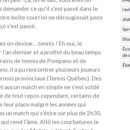
demander ce qu’il s’est passé dans le
rav
tre boîte courriel ne dérougissait juste
sha
ui s’est passé.
Spr
Stu
ez on devine… tennis ! Eh oui, le
Éco
r l’an dernier et a profité du beau temps
de 
rrains de tennis de Pompano et de
Éta
o, il a pu rencontrer plusieurs joueurs
urnois provinciaux (Tennis Québec). Des
 et aucun match en simple ne s’est soldé
été de tout repos cependant, certains de
as leur place malgré les années qui
as un match qui s’étire sur plus de 2h30,
 qui rend l’âme. Allô les courbatures le