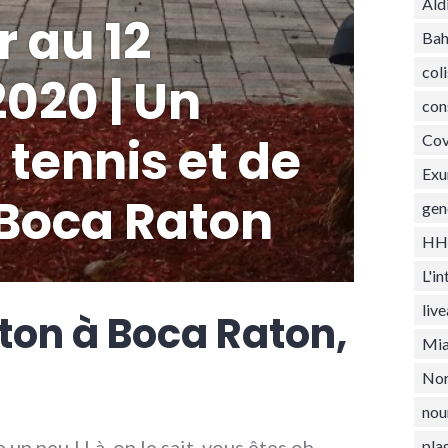
Ald
r au 12
Ba
coli
2020 | Un
con
 tennis et de
Cov
Ex
à Boca Raton
gen
HH
L'i
liv
ton à Boca Raton,
Mia
Nor
nou
 un peu ! Là, on le sait, vous êtes oh
pla