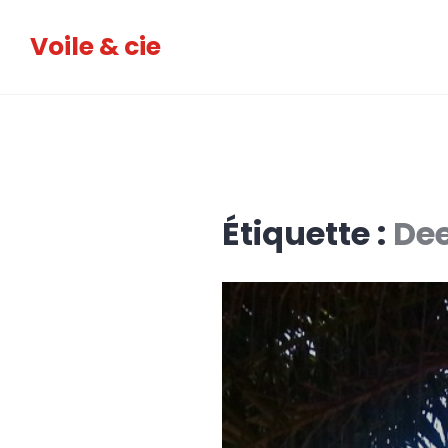
Accéder
Voile & cie
au
contenu
principal
Étiquette :
Dee