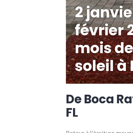
2 janvie
février 
mois de
soleil 
De Boca Ra
FL
Retour à l’écriture groupe