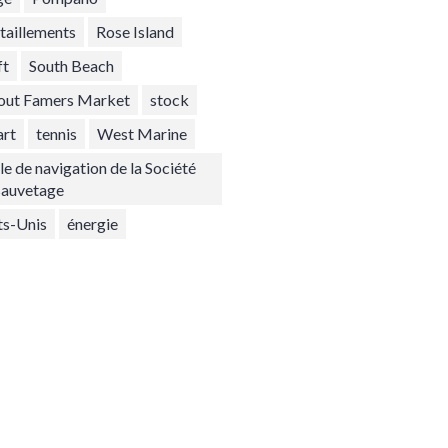
itaillements
Rose Island
ft
South Beach
out Famers Market
stock
art
tennis
West Marine
le de navigation de la Société
sauvetage
ts-Unis
énergie