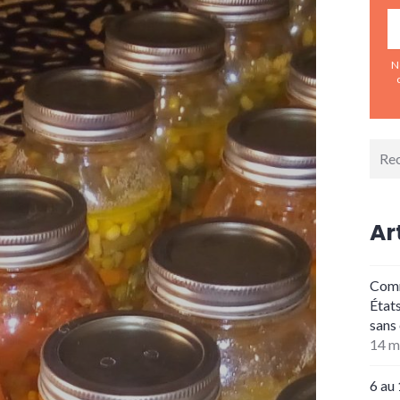
N
Rech
pour 
Ar
Comme
État
sans
14 m
6 au