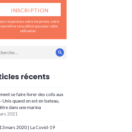
ous respectons votre vie privée, votre
courriel ne sera utilisé que pour cette
utilisation.
erche
Rechercher
:
ticles récents
nt se faire livrer des colis aux
s-Unis quand on est en bateau,
 être dans une marina
ars 2021
 13 mars 2020 | La Covid-19