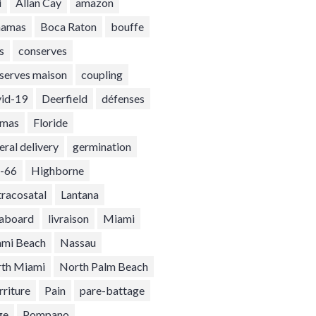
i
Allan Cay
amazon
hamas
Boca Raton
bouffe
s
conserves
serves maison
coupling
id-19
Deerfield
défenses
umas
Floride
eral delivery
germination
-66
Highborne
ntracosatal
Lantana
eaboard
livraison
Miami
mi Beach
Nassau
th Miami
North Palm Beach
rriture
Pain
pare-battage
ge
Pompano