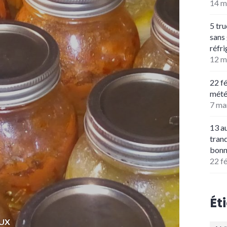
14 m
5 tru
sans
réfr
12 m
22 fé
mété
7 ma
13 a
tran
bonn
22 f
Ét
EUX