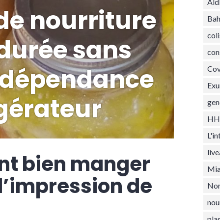
Ald
 de nourriture
Ba
coli
durée sans
con
 dépendance
Cov
Ex
igérateur
gen
HH
L'i
liv
t bien manger
Mia
 l’impression de
Nor
nou
pla