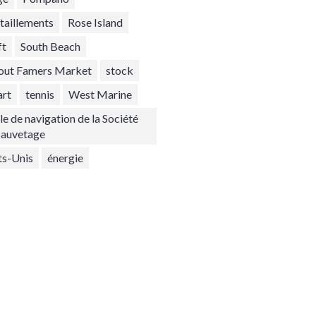
itaillements
Rose Island
ft
South Beach
out Famers Market
stock
art
tennis
West Marine
le de navigation de la Société
sauvetage
ts-Unis
énergie