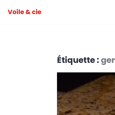
Accéder
Voile & cie
au
contenu
principal
Étiquette :
ge