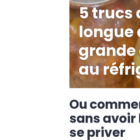
5 trucs
longue 
grande
au réfr
Ou commen
sans avoir
se priver