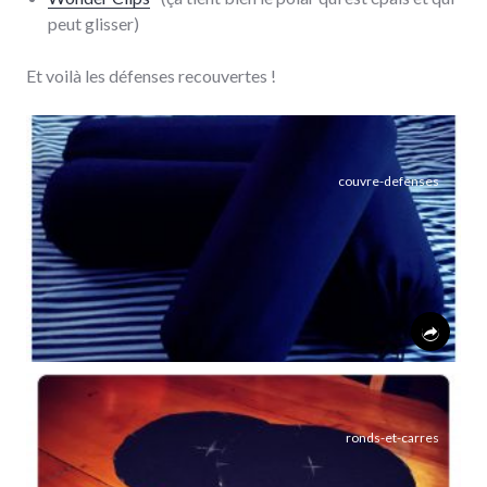
peut glisser)
Et voilà les défenses recouvertes­­ !
couvre-defenses
ronds-et-carres