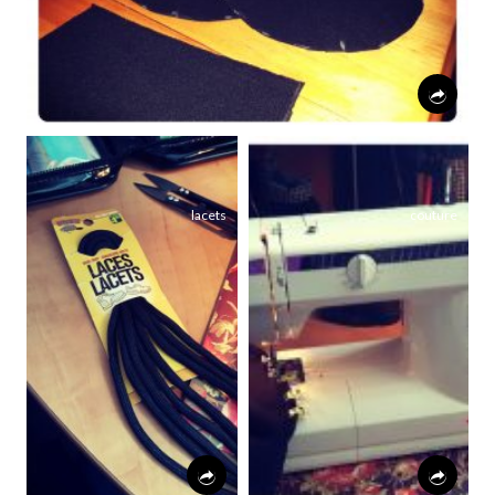
lacets
couture