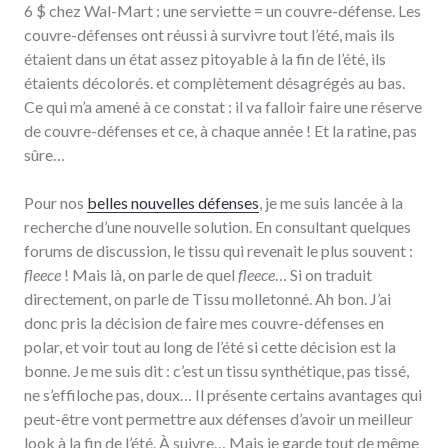
6­ $ chez Wal-Mart : une serviette = un couvre-défense. Les
couvre-défenses ont réussi à survivre tout l’été, mais ils
étaient dans un état assez pitoyable à la fin de l’été, ils
étaients décolorés. et complètement désagrégés au bas.
Ce qui m’a amené à ce constat : il va falloir faire une réserve
de couvre-défenses et ce, à chaque année­­ ! Et la ratine, pas
sûre…
Pour nos
belles nouvelles défenses
, je me suis lancée à la
recherche d’une nouvelle solution. En consultant quelques
forums de discussion, le tissu qui revenait le plus souvent­ :
fleece
! Mais là, on parle de quel
fleece
… Si on traduit
directement, on parle de Tissu molletonné. Ah bon. J’ai
donc pris la décision de faire mes couvre-défenses en
polar, et voir tout au long de l’été si cette décision est la
bonne. Je me suis dit­ : c’est un tissu synthétique, pas tissé,
ne s’effiloche pas, doux… Il présente certains avantages qui
peut-être vont permettre aux défenses d’avoir un meilleur
look à la fin de l’été. À suivre… Mais je garde tout de même