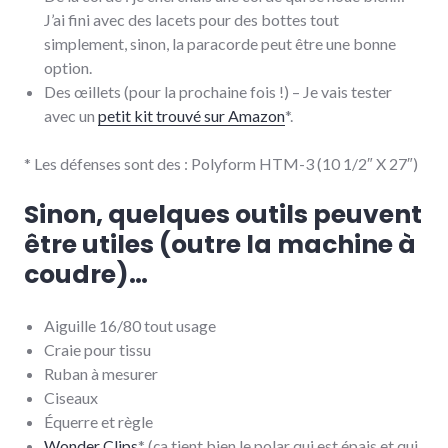
J’ai fini avec des lacets pour des bottes tout
simplement, sinon, la paracorde peut être une bonne
option.
Des œillets (pour la prochaine fois !) – Je vais tester
avec un
petit kit trouvé sur Amazon
*.
* Les défenses sont des : Polyform HTM-3 (10 1/2″ X 27″)
Sinon, quelques outils peuvent
être utiles (outre la machine à
coudre)…
Aiguille 16/80 tout usage
Craie pour tissu
Ruban à mesurer
Ciseaux
Équerre et règle
Wonder Clips
* (ça tient bien le polar qui est épais et qui