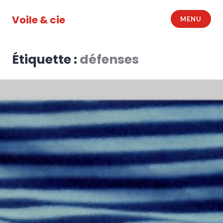
Accéder
au
Voile & cie
MENU
contenu
principal
Étiquette :
défenses