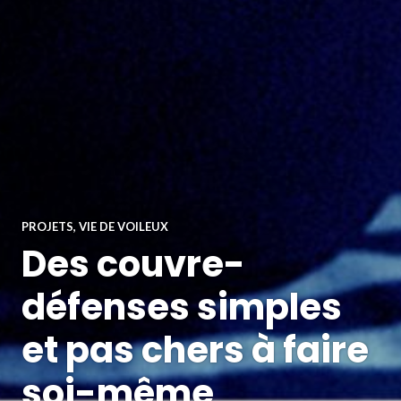
PROJETS
,
VIE DE VOILEUX
Des couvre-
défenses simples
et pas chers à faire
soi-même