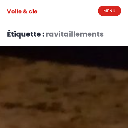
Accéder
au
Voile & cie
MENU
contenu
principal
Étiquette :
ravitaillements