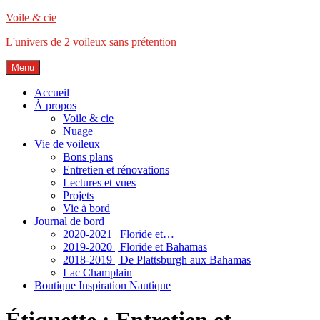
Accéder
Voile & cie
au
L'univers de 2 voileux sans prétention
contenu
principal
Menu
Accueil
À propos
Voile & cie
Nuage
Vie de voileux
Bons plans
Entretien et rénovations
Lectures et vues
Projets
Vie à bord
Journal de bord
2020-2021 | Floride et…
2019-2020 | Floride et Bahamas
2018-2019 | De Plattsburgh aux Bahamas
Lac Champlain
Boutique Inspiration Nautique