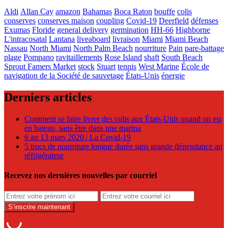
Aldi
Allan Cay
amazon
Bahamas
Boca Raton
bouffe
colis
conserves
conserves maison
coupling
Covid-19
Deerfield
défenses
Exumas
Floride
general delivery
germination
HH-66
Highborne
L'intracosatal
Lantana
liveaboard
livraison
Miami
Miami Beach
Nassau
North Miami
North Palm Beach
nourriture
Pain
pare-battage
plage
Pompano
ravitaillements
Rose Island
shaft
South Beach
Sprout Famers Market
stock
Stuart
tennis
West Marine
École de
navigation de la Société de sauvetage
États-Unis
énergie
Derniers articles
Comment se faire livrer des colis aux États-Unis quand on est
en bateau, sans être dans une marina
6 au 13 mars 2020 | La Covid-19
5 trucs de nourriture longue durée sans grande dépendance au
réfrigérateur
Recevez nos dernières nouvelles par courriel