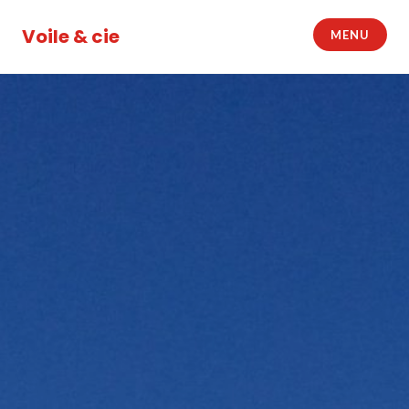
Accéder
au
Voile & cie
MENU
contenu
principal