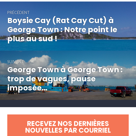
Navigation
PRÉCÉDENT
de
Boysie Cay (Rat Cay Cut) à
Article
l’article
précédent :
George Town : Notre point le
plus au sud !
SUIVANT
George Town à George Town :
Article
Suivant:
trop de vagues, pause
imposée…
RECEVEZ NOS DERNIÈRES
NOUVELLES PAR COURRIEL