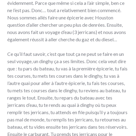
évidemment. Parce que même si cela a l’air simple, ben ce
ne l’est pas. Donc… tout a relativement bien commencé.
Nous sommes allés faire une épicerie avec Houston
question d’aller chercher un peu plus de denrées. Ensuite,
nous avons fait un voyage d’eau (3 jerricans) et nous avons
également réussit à aller cherche du gaz et du diesel…
Ce qu’il faut savoir, c’est que tout ça ne peut se faire en un
seul voyage, un dinghy ça a ses limites. Donc cela veut dire
que : tu pars du bateau, tu vas à la première épicerie, tu fais
tes courses, tu mets tes courses dans le dinghy, tu vas à
l’autre quai pour aller à l’autre épicerie, tu fais tes courses,
tu mets tes courses dans le dinghy, tu reviens au bateau, tu
ranges le tout. Ensuite, tu repars du bateau avec tes
jerricans d’eau, tu te rends au quai à dinghy où tu peux
remplir tes jerricans, tu attends en file puisqu’il y a toujours
pas mal de monde, tu remplis tes jerricans, tu retournes au
bateau, et tu vides ensuite tes jerricans dans tes réservoirs.
Ensuite le carburant. Tu prends tes jerricans pour le