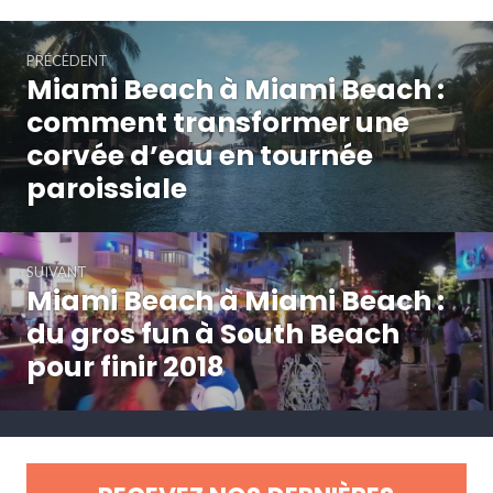
Navigation
PRÉCÉDENT
de
Miami Beach à Miami Beach :
Article
l’article
précédent :
comment transformer une
corvée d’eau en tournée
paroissiale
SUIVANT
Miami Beach à Miami Beach :
Article
Suivant:
du gros fun à South Beach
pour finir 2018