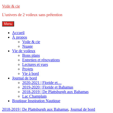
Accéder
Voile & cie
au
L'univers de 2 voileux sans prétention
contenu
principal
Menu
Accueil
À propos
Voile & cie
Nuage
Vie de voileux
Bons plans
Entretien et rénovations
Lectures et vues
Projets
Vie à bord
Journal de bord
2020-2021 | Floride et…
2019-2020 | Floride et Bahamas
2018-2019 | De Plattsburgh aux Bahamas
Lac Champlain
Boutique Inspiration Nautique
2018-2019 | De Plattsburgh aux Bahamas
,
Journal de bord