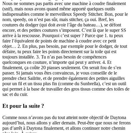
Nous ne sommes pas partis avec une machine à coudre finalement
(snif), mais nous avons quand même apporté quelques outils
indispensables comme le merveilleux Speedy Stitcher. Bon, pour le
nom, speedy, on n’est pas sûr, mais stitcher, ça oui. Bref, les
coutures du dodger (qui doit avoir l’âge du bateau…), se défont
encore, et des petites coutures s’imposent. C’est là que le super SS
arrive à la rescousse. Pourquoi c’est super ? Parce que 1. tu peux
faire l’équivalent de points de machine à coudre avec ce petit
objet… 2. En plus, pas besoin, par exemple pour le dodger, de tout
défaire, tu peux faire les points directement sur la toile qui est
toujours installée. 3. Tu n’as pas besoin de compétences
quelconques en couture, n’importe qui peut y arriver. 4. Et
finalement, ça coûte 20 piasses seulement. On serait fou de s’en
passer. Si jamais vous êtes convaincus, je vous conseille de le
prendre chez Sailrite, et de prendre également des petites aiguilles
pour un fil et un tissu plus fin (comme du Sunbrella), c’est un outil
qui permet à la base de travailler des gros tissus comme des toiles de
sac et du cuir.
Et pour la suite ?
Comme nous n’avons pas du tout atteint notre objectif de Daytona
aujourd’hui, nous allons y aller demain. Peut-être que nous ne ferons
pas d’arrêt à Daytona finalement, et allons continuer notre chemin