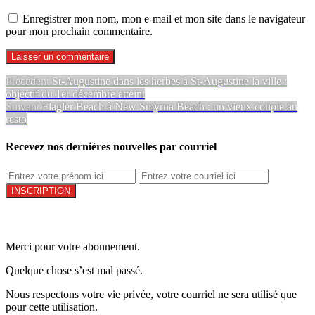
Enregistrer mon nom, mon e-mail et mon site dans le navigateur
pour mon prochain commentaire.
Navigation
Article
Précédent
St-Augustine dans les herbes à St-Augustine la ville :
précédent :
objectif du 1er décembre atteint
de
Article
Suivant
Flagler Beach à New Smyrna Beach : un vieux couple au
l’article
Suivant:
resto
Recevez nos dernières nouvelles par courriel
Merci pour votre abonnement.
Quelque chose s’est mal passé.
Nous respectons votre vie privée, votre courriel ne sera utilisé que
pour cette utilisation.