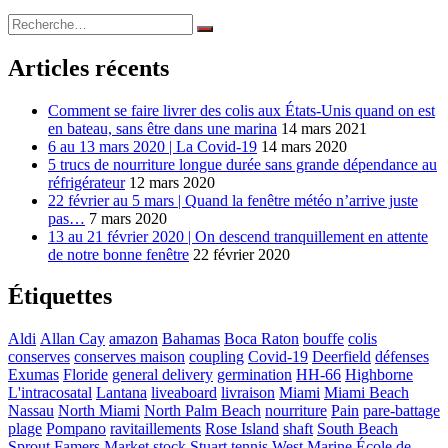
Recherche
Rechercher
pour :
Articles récents
Comment se faire livrer des colis aux États-Unis quand on est
en bateau, sans être dans une marina
14 mars 2021
6 au 13 mars 2020 | La Covid-19
14 mars 2020
5 trucs de nourriture longue durée sans grande dépendance au
réfrigérateur
12 mars 2020
22 février au 5 mars | Quand la fenêtre météo n’arrive juste
pas…
7 mars 2020
13 au 21 février 2020 | On descend tranquillement en attente
de notre bonne fenêtre
22 février 2020
Étiquettes
Aldi
Allan Cay
amazon
Bahamas
Boca Raton
bouffe
colis
conserves
conserves maison
coupling
Covid-19
Deerfield
défenses
Exumas
Floride
general delivery
germination
HH-66
Highborne
L'intracosatal
Lantana
liveaboard
livraison
Miami
Miami Beach
Nassau
North Miami
North Palm Beach
nourriture
Pain
pare-battage
plage
Pompano
ravitaillements
Rose Island
shaft
South Beach
Sprout Famers Market
stock
Stuart
tennis
West Marine
École de