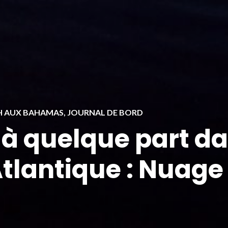
GH AUX BAHAMAS
,
JOURNAL DE BORD
 à quelque part d
tlantique : Nuage 