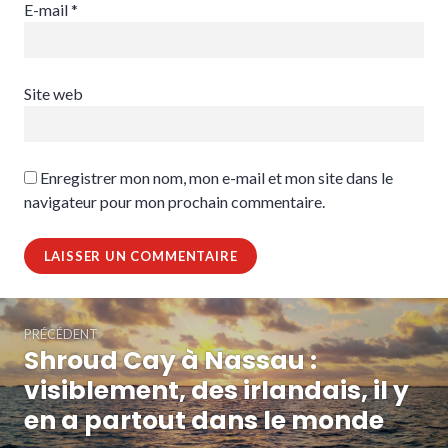
E-mail
*
Site web
Enregistrer mon nom, mon e-mail et mon site dans le
navigateur pour mon prochain commentaire.
Navigation
PRÉCÉDENT
de
Shroud Cay à Nassau :
Article
l’article
précédent :
visiblement, des irlandais, il y
en a partout dans le monde