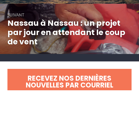
SUIVANT
Nassau à Nassau : un projet
Article
Suivant:
par jour en attendant le coup
de vent
RECEVEZ NOS DERNIÈRES
NOUVELLES PAR COURRIEL