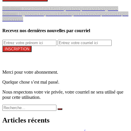
Navigation
Article
Précédent
Rose Island à Allan Cay : check, on a vu les iguanes
Article
précédent :
Suivant
Highbourn Cay à… Allan Cay : On s’embarque dans la pire
de
Suivant:
nuit ever…
l’article
Recevez nos dernières nouvelles par courriel
Merci pour votre abonnement.
Quelque chose s’est mal passé.
Nous respectons votre vie privée, votre courriel ne sera utilisé que
pour cette utilisation.
Recherche
Rechercher
pour :
Articles récents