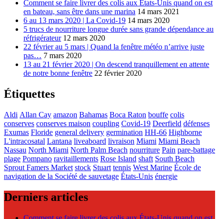
Comment se faire livrer des colis aux États-Unis quand on est
en bateau, sans être dans une marina
14 mars 2021
6 au 13 mars 2020 | La Covid-19
14 mars 2020
5 trucs de nourriture longue durée sans grande dépendance au
réfrigérateur
12 mars 2020
22 février au 5 mars | Quand la fenêtre météo n’arrive juste
pas…
7 mars 2020
13 au 21 février 2020 | On descend tranquillement en attente
de notre bonne fenêtre
22 février 2020
Étiquettes
Aldi
Allan Cay
amazon
Bahamas
Boca Raton
bouffe
colis
conserves
conserves maison
coupling
Covid-19
Deerfield
défenses
Exumas
Floride
general delivery
germination
HH-66
Highborne
L'intracosatal
Lantana
liveaboard
livraison
Miami
Miami Beach
Nassau
North Miami
North Palm Beach
nourriture
Pain
pare-battage
plage
Pompano
ravitaillements
Rose Island
shaft
South Beach
Sprout Famers Market
stock
Stuart
tennis
West Marine
École de
navigation de la Société de sauvetage
États-Unis
énergie
Derniers articles
Comment se faire livrer des colis aux États-Unis quand on est