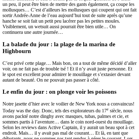
un peu, il peut être bien de mettre des gants également, ça coupe les
mollusques… C’est d’ailleurs les mollusques qui coupent qui ont fait
sortir Andrée-Anne de l’eau aujourd’hui tout de suite après qu’une
hanche se soit fait un petit peu lacérer pas les petites moules.
Visiblement, un wetsuit aussi pourrait être bien utile… On
continuera une autre journée…
La balade du jour : la plage de la marina de
Highbourn
C’est privé cette plage… Mais bon, on a tout de même décidé d’aller
voir, on ne fait pas de trouble tsé ! Et il n’y avait juste personne. Et
le spot est excellent pour admirer le mouillage et s’extasier devant
autant de beauté. On ne pouvait pas passer à côté.
Le enfin du jour : on plonge voir les poissons
Notre jasette d’hier avec le voilier de New York nous a convaincus!
e
Today was the day. Donc, tels des explorateurs du 17
siècle, nous
avons packté notre dinghy avec masques, tubas, palmes et cie, et
sommes partis à l’aventure… dans le coin nord-ouest du mouillage.
Selon les reviews dans Active Captain, il y aurait un beau spot à cet
endroit. Mais… il y avait pas mal de courant… Et là, en tant que
débutants, nous ne sommes pas tant rendus à gérer le courant. Lors