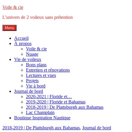
Accéder
Voile & cie
au
L'univers de 2 voileux sans prétention
contenu
principal
Menu
Accueil
À propos
Voile & cie
Nuage
Vie de voileux
Bons plans
Entretien et rénovations
Lectures et vues
Projets
Vie à bord
Journal de bord
2020-2021 | Floride et…
2019-2020 | Floride et Bahamas
2018-2019 | De Plattsburgh aux Bahamas
Lac Champlain
Boutique Inspiration Nautique
2018-2019 | De Plattsburgh aux Bahamas
,
Journal de bord