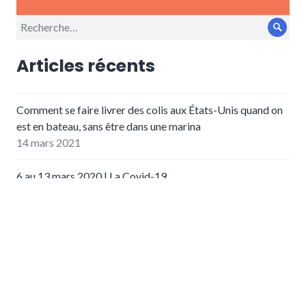
Recherche
Rech
pour :
Articles récents
Comment se faire livrer des colis aux États-Unis quand on
est en bateau, sans être dans une marina
14 mars 2021
6 au 13 mars 2020 | La Covid-19
14 mars 2020
5 trucs de nourriture longue durée sans grande dépendance
au réfrigérateur
12 mars 2020
22 février au 5 mars | Quand la fenêtre météo n’arrive juste