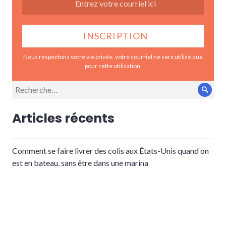
Nous respectons votre vie privée, votre courriel ne sera utilisé que
pour cette utilisation.
Recherche
Rech
pour :
Articles récents
Comment se faire livrer des colis aux États-Unis quand on
est en bateau, sans être dans une marina
14 mars 2021
6 au 13 mars 2020 | La Covid-19
14 mars 2020