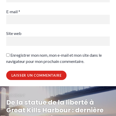
E-mail
*
Site web
Enregistrer mon nom, mon e-mail et mon site dans le
navigateur pour mon prochain commentaire.
Navigation
PRÉCÉDENT
de
De la statue de la liberté à
Article
l’article
précédent :
Great Kills Harbour : dernière