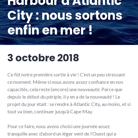
Harbour à Atlantic
City : nous sortons
enfin en mer !
3 octobre 2018
Ce fût notre première sortie à vie ! C’est un peu stressant
ce moment. Même si nous avons assez confiance en nos
capacités, cela reste (encore) une nouveauté. Parce que
depuis le début du périple, il y en a de la nouveauté ! Le
projet du jour était : se rendre à Atlantic City, au moins, et si
tout va bien, continuer jusqu’à Cape May.
Pour ce faire, nous avons choisi une journée assez
tranquille avec d’abord un léger vent de l’Ouest qui a