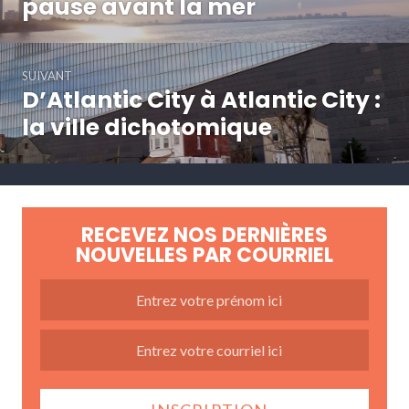
pause avant la mer
SUIVANT
D’Atlantic City à Atlantic City :
Article
Suivant:
la ville dichotomique
RECEVEZ NOS DERNIÈRES
NOUVELLES PAR COURRIEL