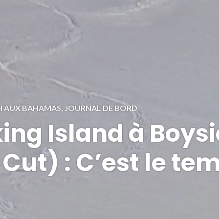
GH AUX BAHAMAS
,
JOURNAL DE BORD
king Island à Boys
Cut) : C’est le te